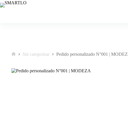
Saltar
al
contenido
Sin categorizar
Pedido personalizado N°001 | MODE
Inicio