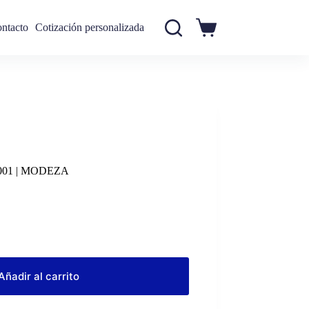
ntacto
Cotización personalizada
Carro
de
compra
N°001 | MODEZA
Añadir al carrito