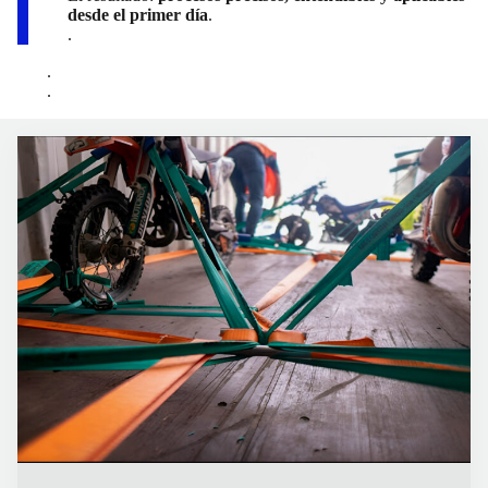
desde el primer día
.
.
.
.